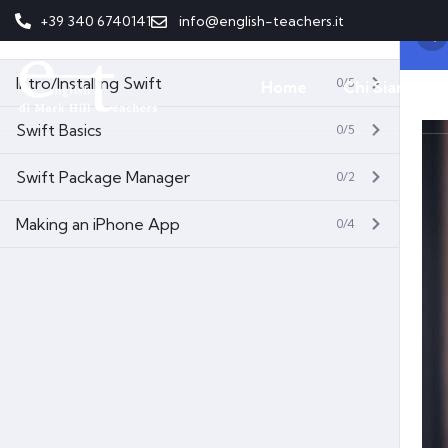
+39 340 6740141
info@english-teachers.it
Contenuto del corso
Intro/Installing Swift
0/5
Home
Chi Siamo
Swift Basics
0/5
Swift Package Manager
0/2
Making an iPhone App
0/4